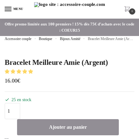
MENU
0
Offre promo limitée aux 100 premiers ! 15% dès 75€ d’achats avec le code
: COEUR15
Accessoire couple
»
Boutique
»
Bijoux Amitié
»
Bracelet Meilleure Amie (Argent)
Bracelet Meilleure Amie (Argent)
16.00
€
25 en stock
Ajouter au panier