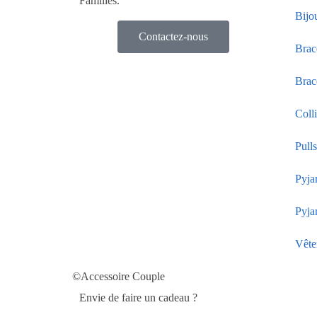
Familles.
Bijo
Contactez-nous
Brac
Brac
Coll
Pull
Pyja
Pyja
Vête
©Accessoire Couple
Envie de faire un cadeau ?