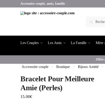
Accessoire couple, amis, famille
Les Couples
Les Amis
La Famille
Mère /
Offre 
Accessoire couple
Boutique
Bijoux Amitié
»
»
»
Bracelet Pour Meilleure
Amie (Perles)
15.00
€