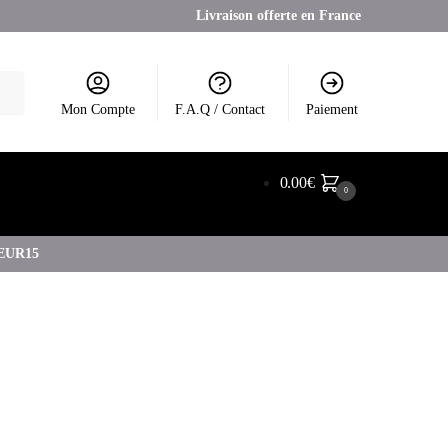
Livraison offerte en France
Mon Compte
F.A.Q / Contact
Paiement
0.00
€
0
COEUR15