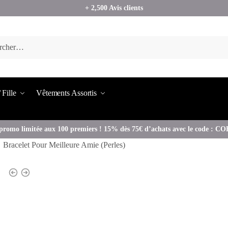
+ 2,500 Avis clients
 Fille
Vêtements Assortis
promo limitée aux 100 premiers ! 15% dès 75€ d’achats avec le code : 
Bracelet Pour Meilleure Amie (Perles)