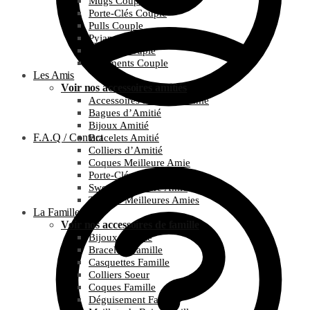
Mugs Couple
Porte-Clés Couple
Pulls Couple
Pyjamas Couple
T-Shirts Couple
Vêtements Couple
Les Amis
Voir nos accessoires amitiés
Accessoires Meilleure Amie
Bagues d’Amitié
Bijoux Amitié
F.A.Q / Contact
Bracelets Amitié
Colliers d’Amitié
Coques Meilleure Amie
Porte-Clés Amitié
Sweats Meilleure Amie
T-Shirts Meilleures Amies
La Famille
Voir nos accessoires de famille
Bijoux Famille
Bracelets Famille
Casquettes Famille
Colliers Soeur
Coques Famille
Déguisement Famille