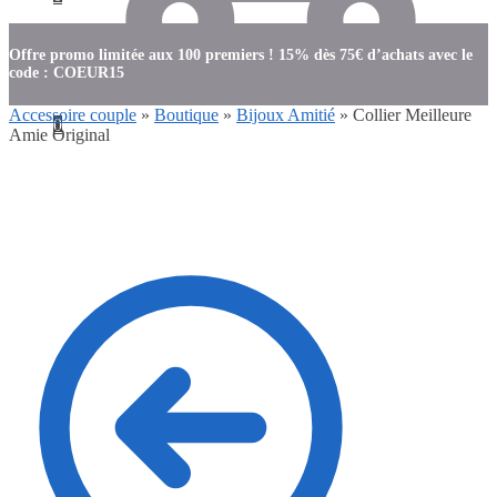
Offre promo limitée aux 100 premiers ! 15% dès 75€ d’achats avec le
code : COEUR15
Accessoire couple
»
Boutique
»
Bijoux Amitié
»
Collier Meilleure
0
Amie Original