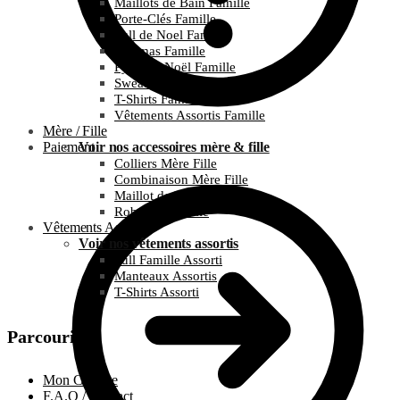
Maillots de Bain Famille
Porte-Clés Famille
Pull de Noel Famille
Pyjamas Famille
Pyjamas Noël Famille
Sweats Famille
T-Shirts Famille
Vêtements Assortis Famille
Mère / Fille
Paiement
Voir nos accessoires mère & fille
Colliers Mère Fille
Combinaison Mère Fille
Maillot de bain Mère Fille
Robes Mère Fille
Vêtements Assortis
Voir nos vêtements assortis
Pull Famille Assorti
Manteaux Assortis
T-Shirts Assorti
Parcourir
Mon Compte
F.A.Q / Contact