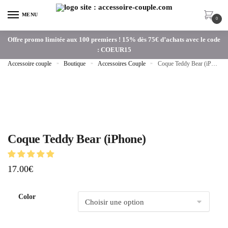
MENU
0
Offre promo limitée aux 100 premiers ! 15% dès 75€ d’achats avec le code
: COEUR15
Accessoire couple
»
Boutique
»
Accessoires Couple
»
Coque Teddy Bear (iPhone)
Coque Teddy Bear (iPhone)
17.00
€
Color