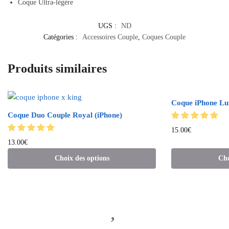
Coque Ultra-légère
UGS :
ND
Catégories :
Accessoires Couple
,
Coques Couple
Produits similaires
Coque iPhone Lun
Coque Duo Couple Royal (iPhone)
15.00
€
13.00
€
Choix des options
Cho