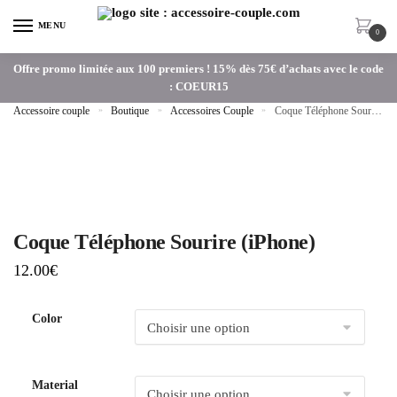
MENU
0
Offre promo limitée aux 100 premiers ! 15% dès 75€ d’achats avec le code
: COEUR15
Accessoire couple
»
Boutique
»
Accessoires Couple
»
Coque Téléphone Sourire (iPhone)
Coque Téléphone Sourire (iPhone)
12.00
€
Color
Material