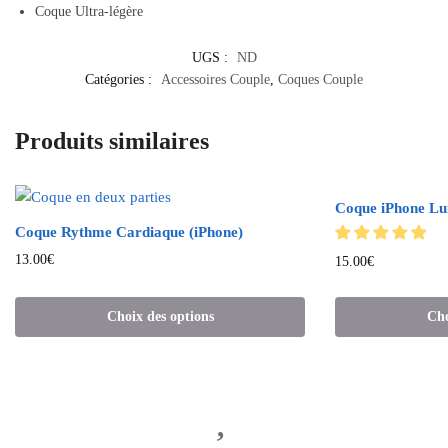
Coque Ultra-légère
UGS :
ND
Catégories :
Accessoires Couple
,
Coques Couple
Produits similaires
Coque iPhone Lun
Coque Rythme Cardiaque (iPhone)
13.00
€
15.00
€
Choix des options
Cho