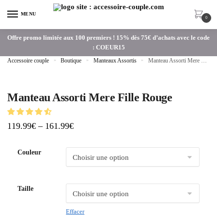
MENU
0
Offre promo limitée aux 100 premiers ! 15% dès 75€ d’achats avec le code
: COEUR15
Accessoire couple
»
Boutique
»
Manteaux Assortis
»
Manteau Assorti Mere Fille Rouge
Manteau Assorti Mere Fille Rouge
119.99
€
–
161.99
€
Couleur
Taille
Effacer