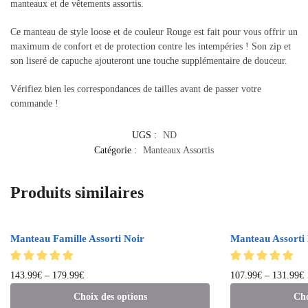
manteaux et de vêtements assortis.
Ce manteau de style loose et de couleur Rouge est fait pour vous offrir un
maximum de confort et de protection contre les intempéries ! Son zip et
son liseré de capuche ajouteront une touche supplémentaire de douceur.
Vérifiez bien les correspondances de tailles avant de passer votre
commande !
UGS :
ND
Catégorie :
Manteaux Assortis
Produits similaires
Manteau Famille Assorti Noir
Manteau Assorti
143.99
€
–
179.99
€
107.99
€
–
131.99
€
Choix des options
Cho