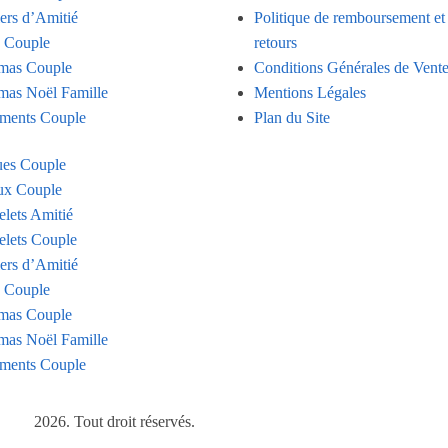
iers d’Amitié
Politique de remboursement et
s Couple
retours
mas Couple
Conditions Générales de Vent
mas Noël Famille
Mentions Légales
ments Couple
Plan du Site
es Couple
ux Couple
elets Amitié
elets Couple
iers d’Amitié
s Couple
mas Couple
mas Noël Famille
ments Couple
2026. Tout droit réservés.