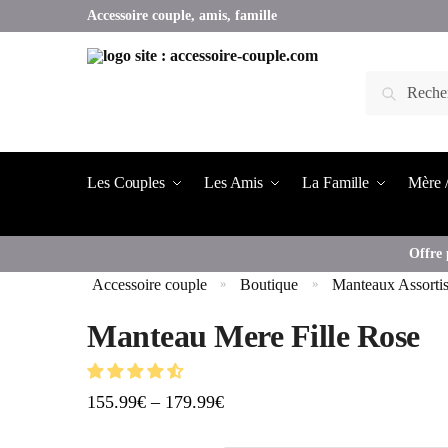
Accessoire couple, amis, famille
Les Couples
Les Amis
La Famille
Mère /
Offre 
Accessoire couple
Boutique
Manteaux Assorti
»
»
Manteau Mere Fille Rose
155.99
€
–
179.99
€