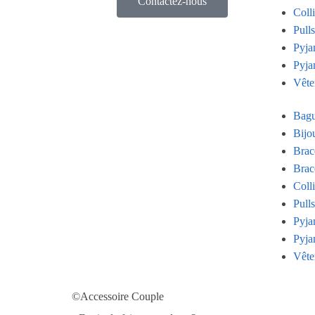
Contactez-nous
Coll
Pull
Pyja
Pyja
Vête
Bagu
Bijo
Brac
Brac
Coll
Pull
Pyja
Pyja
Vête
©Accessoire Couple