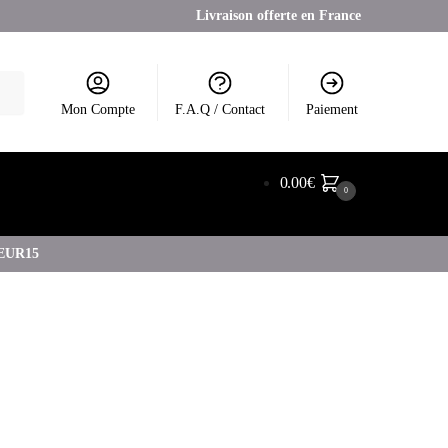
Livraison offerte en France
Mon Compte
F.A.Q / Contact
Paiement
0.00
€
0
COEUR15