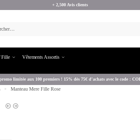
+ 2,500 Avis clients
 Fille
Vêtements Assortis
promo limitée aux 100 premiers ! 15% dès 75€ d’achats avec le code : 
s
Manteau Mere Fille Rose
»