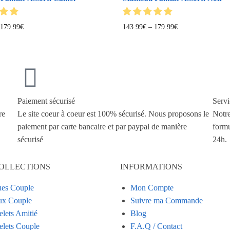
179.99
€
143.99
€
–
179.99
€
Paiement sécurisé
Servi
re
Le site coeur à coeur est 100% sécurisé. Nous proposons le
Notre
paiement par carte bancaire et par paypal de manière
formu
sécurisé
24h.
OLLECTIONS
INFORMATIONS
es Couple
Mon Compte
ux Couple
Suivre ma Commande
elets Amitié
Blog
elets Couple
F.A.Q / Contact