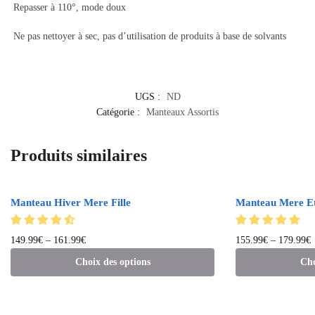
Repasser à 110°, mode doux
Ne pas nettoyer à sec, pas d’utilisation de produits à base de solvants
UGS :
ND
Catégorie :
Manteaux Assortis
Produits similaires
Manteau Hiver Mere Fille
Manteau Mere Et 
149.99
€
–
161.99
€
155.99
€
–
179.99
€
Choix des options
Cho