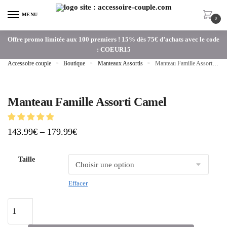
MENU
0
Offre promo limitée aux 100 premiers ! 15% dès 75€ d’achats avec le code
: COEUR15
Accessoire couple
»
Boutique
»
Manteaux Assortis
»
Manteau Famille Assorti Camel
Manteau Famille Assorti Camel
143.99
€
–
179.99
€
Taille
Effacer