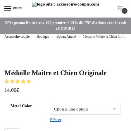
MENU
0
Offre promo limitée aux 100 premiers ! 15% dès 75€ d’achats avec le code
: COEUR15
Accessoire couple
»
Boutique
»
Bijoux Amitié
»
Médaille Maître et Chien Originale
Médaille Maître et Chien Originale
14.00
€
Metal Color
Effacer