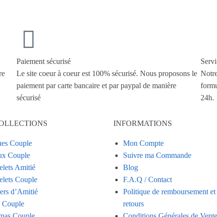
Paiement sécurisé
Servi
re
Le site coeur à coeur est 100% sécurisé. Nous proposons le
Notre
paiement par carte bancaire et par paypal de manière
formu
sécurisé
24h.
OLLECTIONS
INFORMATIONS
es Couple
Mon Compte
ux Couple
Suivre ma Commande
elets Amitié
Blog
elets Couple
F.A.Q / Contact
iers d’Amitié
Politique de remboursement et
s Couple
retours
mas Couple
Conditions Générales de Vent