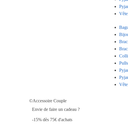
Pyja
Vête
Bagu
Bijo
Brac
Brac
Coll
Pull
Pyja
Pyja
Vête
©Accessoire Couple
Envie de faire un cadeau ?
-15% dès 75€ d'achats