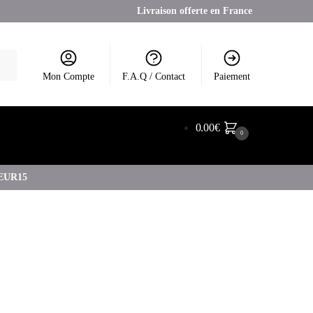
Livraison offerte en France
Mon Compte
F.A.Q / Contact
Paiement
0.00
€
0
COEUR15