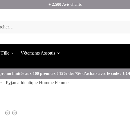
+ 2,500 Avis clients
 Fille
Vêtements Assortis
promo limitée aux 100 premiers ! 15% dès 75€ d’achats avec le code : 
Pyjama Identique Homme Femme
»