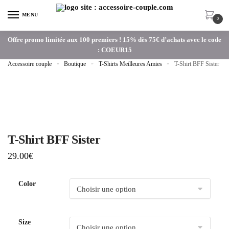
MENU
0
Offre promo limitée aux 100 premiers ! 15% dès 75€ d’achats avec le code
: COEUR15
Accessoire couple
»
Boutique
»
T-Shirts Meilleures Amies
»
T-Shirt BFF Sister
T-Shirt BFF Sister
29.00
€
Color
Size