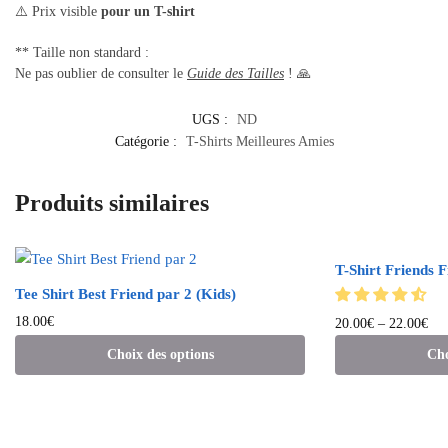
⚠️ Prix visible
pour un T-shirt
** Taille non standard :
Ne pas oublier de consulter le
Guide des Tailles
! 🙏
UGS :
ND
Catégorie :
T-Shirts Meilleures Amies
Produits similaires
T-Shirt Friends Fi
Tee Shirt Best Friend par 2 (Kids)
18.00
€
20.00
€
–
22.00
€
Choix des options
Cho