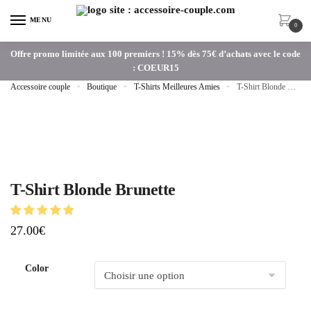
MENU
0
Offre promo limitée aux 100 premiers ! 15% dès 75€ d’achats avec le code
: COEUR15
Accessoire couple
»
Boutique
»
T-Shirts Meilleures Amies
»
T-Shirt Blonde Brunette
T-Shirt Blonde Brunette
27.00
€
Color