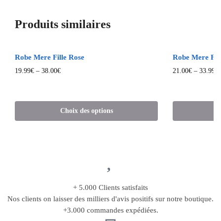
Produits similaires
Robe Mere Fille Rose
Robe Mere Fil
19.99
€
–
38.00
€
21.00
€
–
33.99
€
Choix des options
C
+ 5.000 Clients satisfaits
Nos clients on laisser des milliers d'avis positifs sur notre boutique.
+3.000 commandes expédiées.