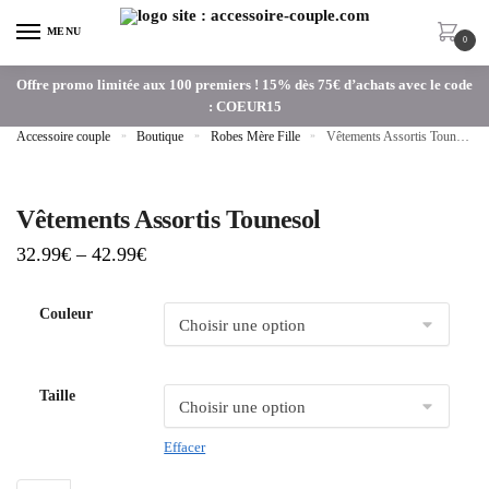
MENU
0
Offre promo limitée aux 100 premiers ! 15% dès 75€ d’achats avec le code
: COEUR15
Accessoire couple
»
Boutique
»
Robes Mère Fille
»
Vêtements Assortis Tounesol
Vêtements Assortis Tounesol
32.99
€
–
42.99
€
Couleur
Taille
Effacer