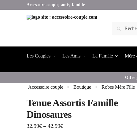
Accessoire couple, amis, famille
Les Couples
Les Amis
La Famille
Mère /
Offre 
Accessoire couple
Boutique
Robes Mère Fille
»
»
Tenue Assortis Famille
Dinosaures
32.99
€
–
42.99
€