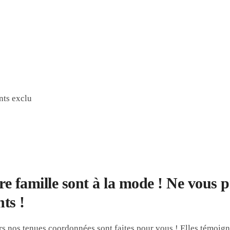
nts exclu
re famille sont à la mode ! Ne vous 
ts !
s nos tenues coordonnées sont faites pour vous ! Elles témoigne