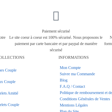
Paiement sécurisé
otre
Le site coeur à coeur est 100% sécurisé. Nous proposons le
N
paiement par carte bancaire et par paypal de manière
form
sécurisé
OLLECTIONS
INFORMATIONS
Mon Compte
es Couple
Suivre ma Commande
Blog
ux Couple
F.A.Q / Contact
Politique de remboursement et de
elets Amitié
Conditions Générales de Ventes
elets Couple
Mentions Légales
Plan du Site