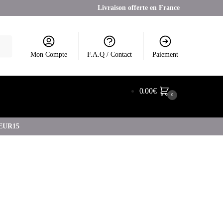
Livraison offerte en France
Mon Compte
F.A.Q / Contact
Paiement
0.00
€
0
COEUR15