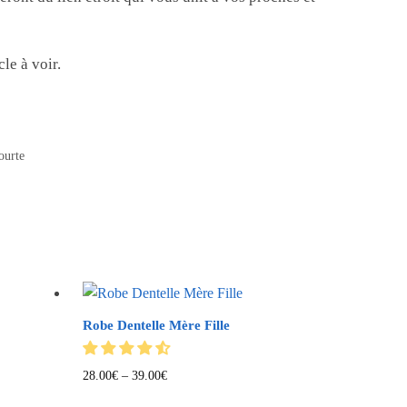
le à voir.
ourte
Robe Dentelle Mère Fille
28.00
€
–
39.00
€