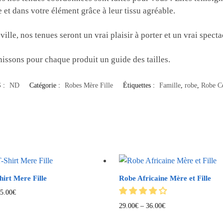
 et dans votre élément grâce à leur tissu agréable.
ille, nos tenues seront un vrai plaisir à porter et un vrai spectac
rnissons pour chaque produit un guide des tailles.
 :
ND
Catégorie :
Robes Mère Fille
Étiquettes :
Famille
,
robe
,
Robe C
irt Mere Fille
Robe Africaine Mère et Fille
5.00
€
29.00
€
–
36.00
€