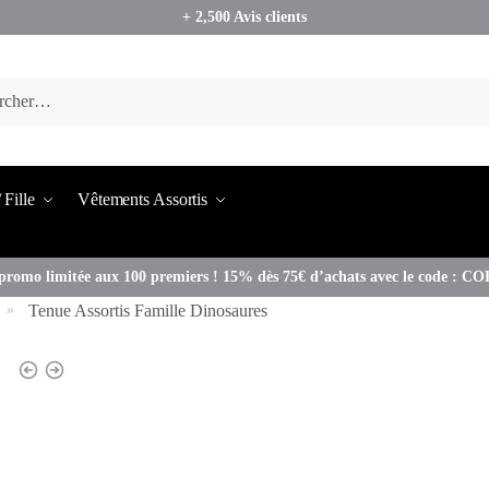
+ 2,500 Avis clients
 Fille
Vêtements Assortis
promo limitée aux 100 premiers ! 15% dès 75€ d’achats avec le code : 
Tenue Assortis Famille Dinosaures
»